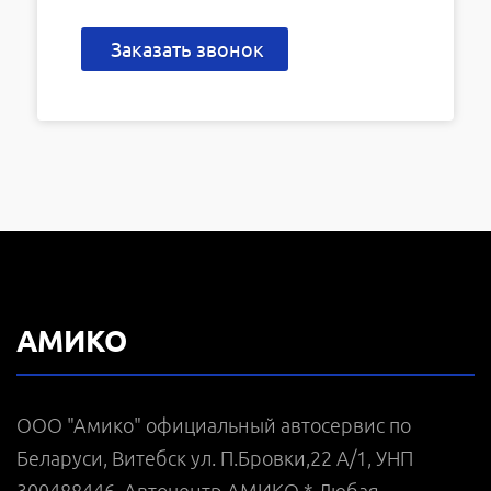
Заказать звонок
АМИКО
ООО "Амико" официальный автосервис по
Беларуси, Витебск ул. П.Бровки,22 А/1, УНП
300488446, Автоцентр АМИКО * Любая